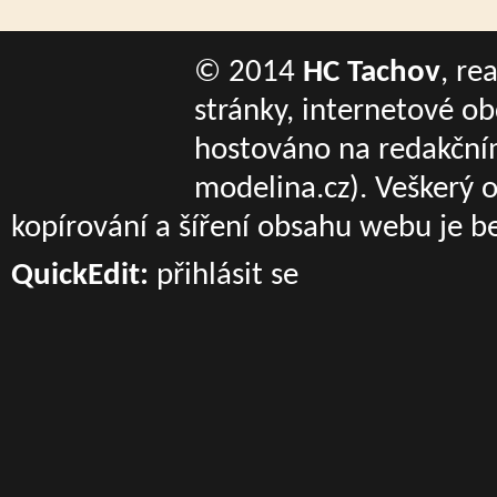
© 2014
HC Tachov
, re
stránky, internetové o
hostováno na redakčn
modelina.cz)
. Veškerý 
kopírování a šíření obsahu webu je b
QuickEdit:
přihlásit se