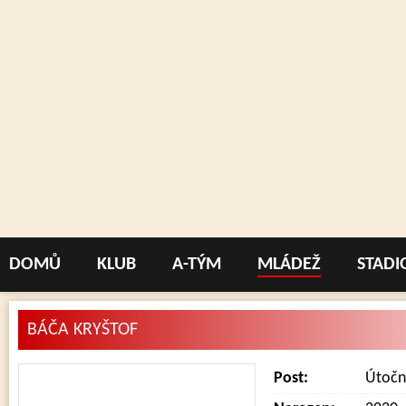
DOMŮ
KLUB
A-TÝM
MLÁDEŽ
STADI
BÁČA KRYŠTOF
Post:
Útočn