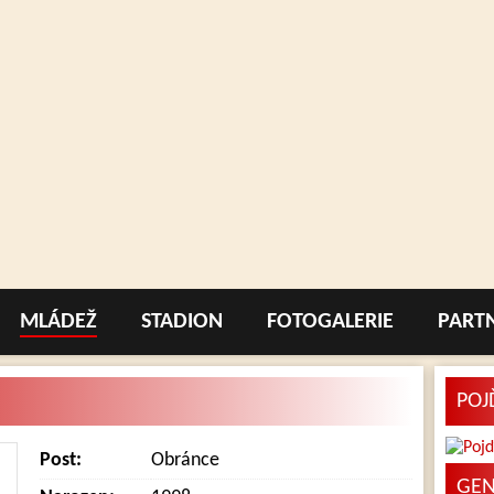
MLÁDEŽ
STADION
FOTOGALERIE
PART
POJ
Post:
Obránce
GEN