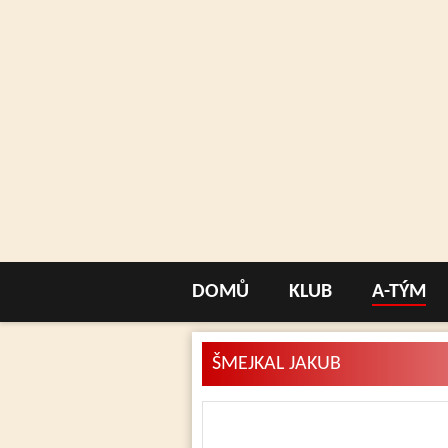
DOMŮ
KLUB
A-TÝM
ŠMEJKAL JAKUB