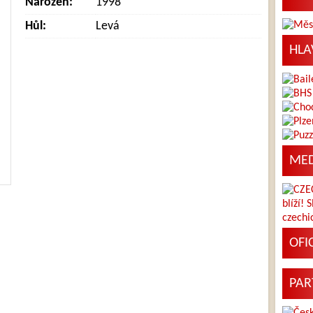
Narozen:
1998
Hůl:
Levá
HLA
MED
OFI
PAR