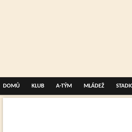
DOMŮ
KLUB
A-TÝM
MLÁDEŽ
STADI