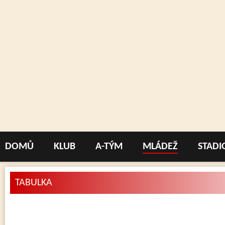
DOMŮ
KLUB
A-TÝM
MLÁDEŽ
STADI
TABULKA