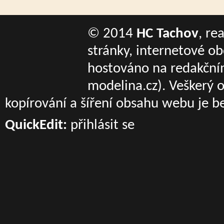
© 2014
HC Tachov
, re
stránky, internetové o
hostováno na redakčn
modelina.cz)
. Veškerý 
kopírování a šíření obsahu webu je b
QuickEdit:
přihlásit se