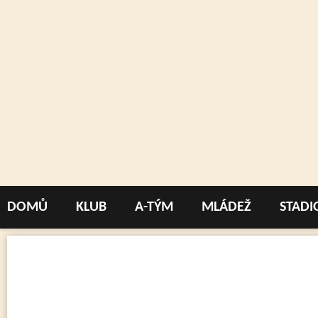
DOMŮ
KLUB
A-TÝM
MLÁDEŽ
STADI