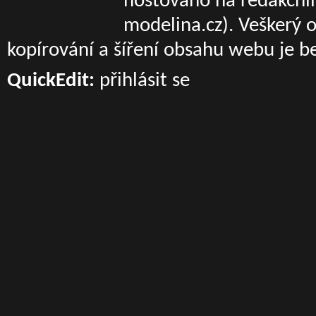
hostováno na redakčn
modelina.cz)
. Veškerý 
kopírování a šíření obsahu webu je b
QuickEdit:
přihlásit se