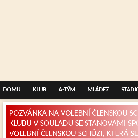
DOMŮ
KLUB
A-TÝM
MLÁDEŽ
STADI
POZVÁNKA NA VOLEBNÍ ČLENSKOU SC
KLUBU V SOULADU SE STANOVAMI SP
VOLEBNÍ ČLENSKOU SCHŮZI, KTERÁ SE