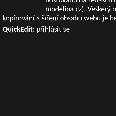
hostováno na redakčn
modelina.cz)
. Veškerý 
kopírování a šíření obsahu webu je b
QuickEdit:
přihlásit se