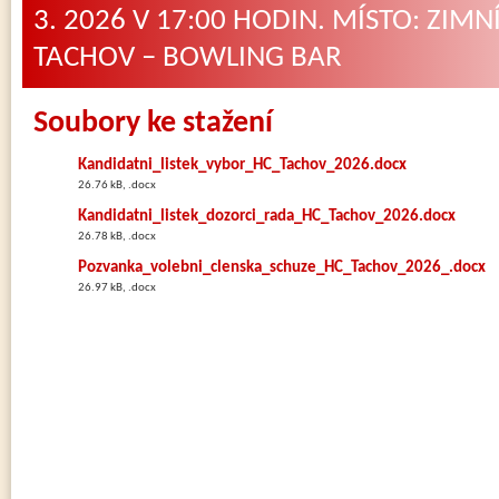
3. 2026 V 17:00 HODIN. MÍSTO: ZIMN
TACHOV – BOWLING BAR
Soubory ke stažení
Kandidatni_listek_vybor_HC_Tachov_2026.docx
26.76 kB, .docx
Kandidatni_listek_dozorci_rada_HC_Tachov_2026.docx
26.78 kB, .docx
Pozvanka_volebni_clenska_schuze_HC_Tachov_2026_.docx
26.97 kB, .docx