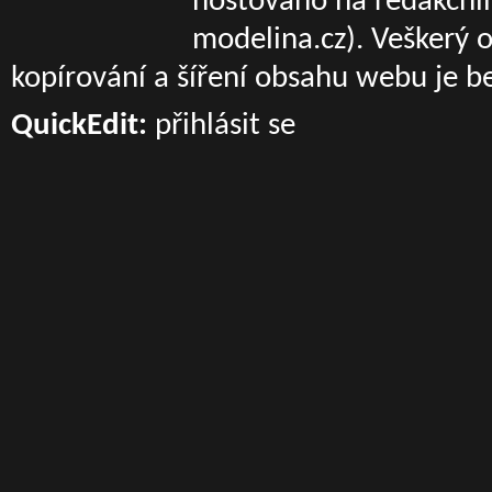
hostováno na redakčn
modelina.cz)
. Veškerý 
kopírování a šíření obsahu webu je b
QuickEdit:
přihlásit se