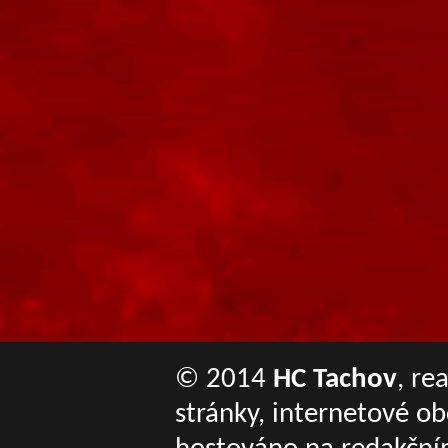
© 2014
HC Tachov
, re
stránky, internetové o