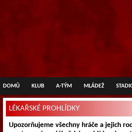
DOMŮ
KLUB
A-TÝM
MLÁDEŽ
STADI
LÉKAŘSKÉ PROHLÍDKY
Upozorňujeme všechny hráče a jejich rod