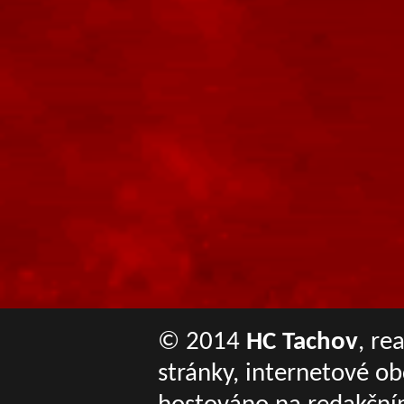
© 2014
HC Tachov
, re
stránky, internetové o