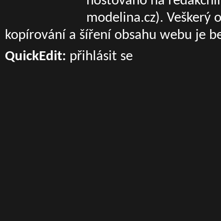
hostováno na redakčn
modelina.cz)
. Veškerý 
kopírování a šíření obsahu webu je b
QuickEdit:
přihlásit se