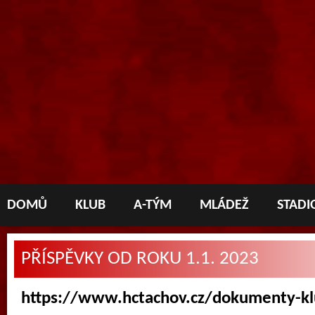
DOMŮ
KLUB
A-TÝM
MLÁDEŽ
STADI
PŘÍSPĚVKY OD ROKU 1.1. 2023
https://www.hctachov.cz/dokumenty-k