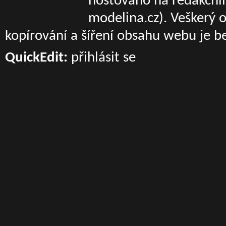
hostováno na redakčn
modelina.cz)
. Veškerý 
kopírování a šíření obsahu webu je b
QuickEdit:
přihlásit se