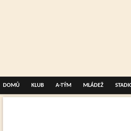
DOMŮ
KLUB
A-TÝM
MLÁDEŽ
STADI